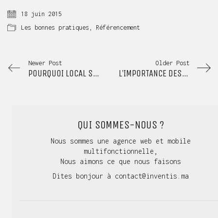
18 juin 2015
Les bonnes pratiques
,
Référencement
Newer Post
Older Post
POURQUOI LOCAL SEO VA DEVENIR ENCORE PLUS IMPORTANT?
L’IMPORTANCE DES VIDÉOS POUR LES SITES DU E-COMMERCE
QUI SOMMES-NOUS ?
Nous sommes une agence web et mobile
multifonctionnelle,
Nous aimons ce que nous faisons
Dites bonjour à
contact@inventis.ma