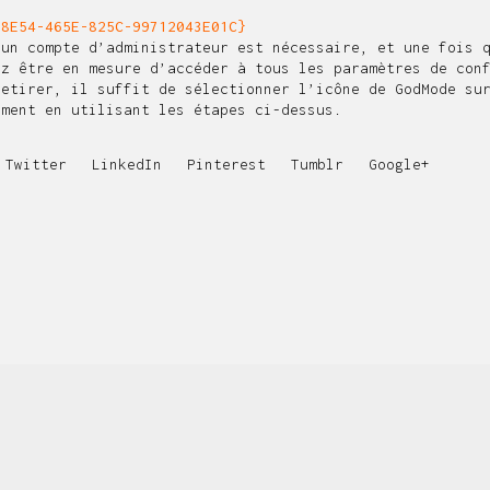
-8E54-465E-825C-99712043E01C}
 un compte d’administrateur est nécessaire, et une fois 
ez être en mesure d’accéder à tous les paramètres de con
retirer, il suffit de sélectionner l’icône de GodMode su
oment en utilisant les étapes ci-dessus.
Twitter
LinkedIn
Pinterest
Tumblr
Google+
QUI SOMMES-NOUS ?
Nous sommes une agence web et mobile multifonctionnelle,