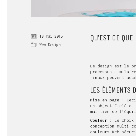
QU’EST CE QUE
19 mai 2015
Web Design
Le design est le p
processus similair
finaux peuvent acc
LES ÉLÉMENTS 
Mise en page :
Ceci
un objectif clé es
maintien de l’équi
Couleur :
Le choix 
conception multi-c
couleurs Web sécur