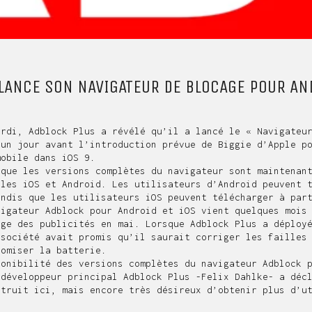
LANCE SON NAVIGATEUR DE BLOCAGE POUR AND
ardi, Adblock Plus a révélé qu’il a lancé le « Navigateu
 un jour avant l’introduction prévue de Biggie d’Apple p
mobile dans iOS 9.
que les versions complètes du navigateur sont maintenant
iles iOS et Android. Les utilisateurs d’Android peuvent 
andis que les utilisateurs iOS peuvent télécharger à par
vigateur Adblock pour Android et iOS vient quelques mois
age des publicités en mai. Lorsque Adblock Plus a déploy
 société avait promis qu’il saurait corriger les failles
nomiser la batterie.
ponibilité des versions complètes du navigateur Adblock 
 développeur principal Adblock Plus -Felix Dahlke- a déc
struit ici, mais encore très désireux d’obtenir plus d’u