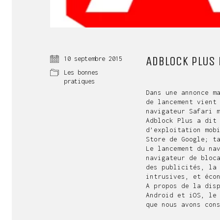
ADBLOCK PLUS 
10 septembre 2015
Les bonnes
pratiques
Dans une annonce m
de lancement vient
navigateur Safari 
Adblock Plus
a dit 
d’exploitation mob
Store de Google; t
Le lancement du na
navigateur de bloc
des publicités, la
intrusives, et éco
A propos de la dis
Android et iOS, le
que nous avons con