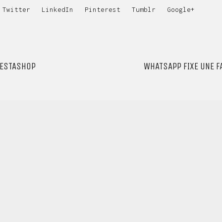
Twitter
LinkedIn
Pinterest
Tumblr
Google+
RESTASHOP
QUI SOMMES-NOUS ?
Nous sommes une agence web et mobile multifonctionnelle,
Nous aimons ce que nous faisons
Dites bonjour à
contact@inventis.ma